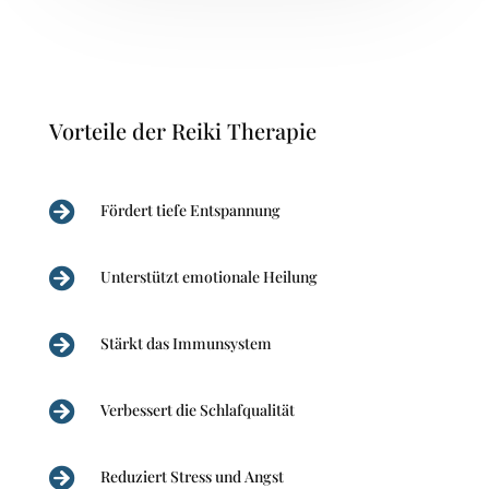
Vorteile der Reiki Therapie

Fördert tiefe Entspannung

Unterstützt emotionale Heilung

Stärkt das Immunsystem

Verbessert die Schlafqualität

Reduziert Stress und Angst